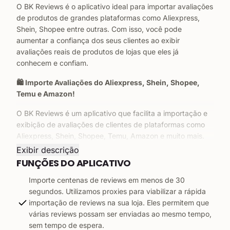
O BK Reviews é o aplicativo ideal para importar avaliações
de produtos de grandes plataformas como Aliexpress,
Shein, Shopee entre outras. Com isso, você pode
aumentar a confiança dos seus clientes ao exibir
avaliações reais de produtos de lojas que eles já
conhecem e confiam.
🛍️ Importe Avaliações do Aliexpress, Shein, Shopee,
Temu e Amazon!
O BK Reviews é um aplicativo que facilita a importação e
exibição de avaliações de clientes de plataformas como
Aliexpress, Shein, Shopee, Temu, Amazon e muito mais.
Ele permite que você exiba as avaliações diretamente nas
Exibir descrição
páginas dos seus produtos, aumentando a confiança e as
FUNÇÕES DO APLICATIVO
chances de conversão da sua loja Yampi.
Importe centenas de reviews em menos de 30
⚙️ Como funciona?
segundos. Utilizamos proxies para viabilizar a rápida
importação de reviews na sua loja. Eles permitem que
1️⃣ Copie o link do produto de plataformas como
várias reviews possam ser enviadas ao mesmo tempo,
Aliexpress, Shopee, Shein, entre outras.
sem tempo de espera.