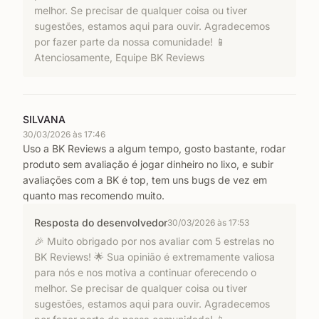
melhor. Se precisar de qualquer coisa ou tiver
⚙️ Simples e rápida integração com a Yampi.
sugestões, estamos aqui para ouvir. Agradecemos
por fazer parte da nossa comunidade! 📱
💰 Planos e preços
Atenciosamente, Equipe BK Reviews
Consulte nosso canal de atendimento para informações
sobre planos e preços.
🔗 Como integrar o BK Reviews com a Yampi?
SILVANA
30/03/2026 às 17:46
1️⃣ Acesse a Loja de Aplicativos Yampi;
Uso a BK Reviews a algum tempo, gosto bastante, rodar
produto sem avaliação é jogar dinheiro no lixo, e subir
2️⃣ Pesquise por “BK Reviews”;
avaliações com a BK é top, tem uns bugs de vez em
quanto mas recomendo muito.
3️⃣ Clique em "Instalar Aplicativo" e aprove as permissões;
Resposta do desenvolvedor
30/03/2026 às 17:53
4️⃣ Pronto! O BK Reviews estará ativo na sua loja Yampi.
🎉 Muito obrigado por nos avaliar com 5 estrelas no
📞 Suporte ao lojista
BK Reviews! 🌟 Sua opinião é extremamente valiosa
para nós e nos motiva a continuar oferecendo o
Para suporte, entre em contato conosco pelo e-mail
melhor. Se precisar de qualquer coisa ou tiver
suporte@bkreviews.com.br
sugestões, estamos aqui para ouvir. Agradecemos