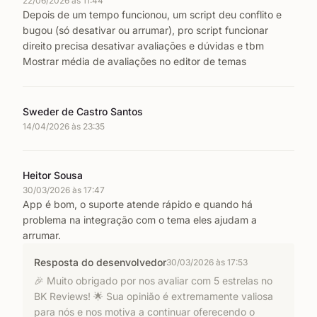
22/06/2026 às 11:44
uma experiência de compra mais fluida e confiável para
Depois de um tempo funcionou, um script deu conflito e
seus clientes.
bugou (só desativar ou arrumar), pro script funcionar
✨ Funcionalidades
direito precisa desativar avaliações e dúvidas e tbm
Mostrar média de avaliações no editor de temas
✅ Importação fácil de avaliações de plataformas como
Aliexpress, Shein, Shopee e mais.
Sweder de Castro Santos
✅ Selecione temas inspirados nas grandes plataformas ou
14/04/2026 às 23:35
personalize o layout das avaliações.
✅ Avaliações responsivas para todos os dispositivos.
Heitor Sousa
✅ Moderação e aprovação de avaliações manual ou
30/03/2026 às 17:47
automática.
App é bom, o suporte atende rápido e quando há
problema na integração com o tema eles ajudam a
🚀 Benefícios
arrumar.
🎯 Aumente a credibilidade com avaliações de grandes
Resposta do desenvolvedor
30/03/2026 às 17:53
plataformas.
🎉 Muito obrigado por nos avaliar com 5 estrelas no
📈 Melhore suas taxas de conversão com a prova social
BK Reviews! 🌟 Sua opinião é extremamente valiosa
de avaliações reais.
para nós e nos motiva a continuar oferecendo o