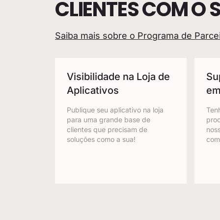
CLIENTES COM O 
Saiba mais sobre o Programa de Parce
Visibilidade na Loja de
Su
Aplicativos
em
Publique seu aplicativo na loja
Tenh
para uma grande base de
pro
clientes que precisam de
noss
soluções como a sua!
comu