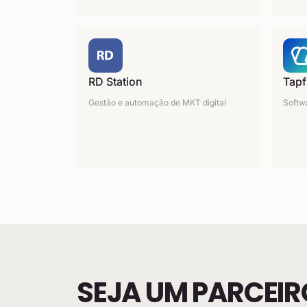
RD Station
Tapfi
Gestão e automação de MKT digital
Softw
SEJA UM PARCEIRO