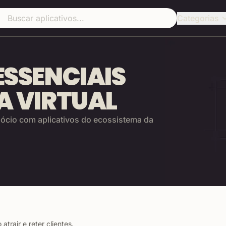
Categorias
ar aplicativos
ESSENCIAIS
A VIRTUAL
ócio com aplicativos do ecossistema da
trair e reter clientes.