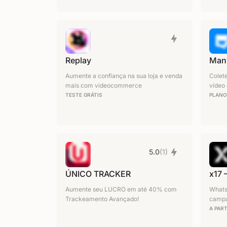
Replay
Man
Aumente a confiança na sua loja e venda
Colet
mais com videocommerce
vídeo 
TESTE GRÁTIS
PLANO
5.0
(1)
ÚNICO TRACKER
x17 
Aumente seu LUCRO em até 40% com
Whats
Trackeamento Avançado!
campa
A PART