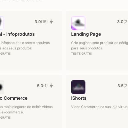
3.9
(15)
3.0
(2
tal - Infoprodutos
Landing Page
 infoprodutos e anexe arquivos
Crie páginas sem precisar de códi
is aos seus produtos
para seus produtos
 GRÁTIS
TESTE GRÁTIS
5.0
(1)
3.5
(2
eo Commerce
IShorts
a mais elegante de exibir vídeos
Video Commerce na sua loja virtua
u e-commerce.
 GRÁTIS