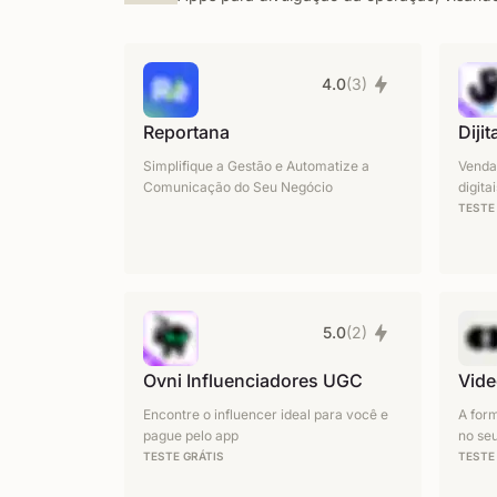
4.0
(3)
Reportana
Diji
Simplifique a Gestão e Automatize a
Venda
Comunicação do Seu Negócio
digita
TESTE
5.0
(2)
Ovni Influenciadores UGC
Vid
Encontre o influencer ideal para você e
A form
pague pelo app
no se
TESTE GRÁTIS
TESTE