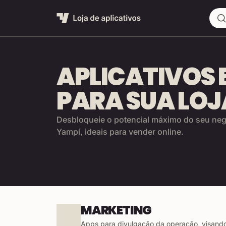
Busc
APLICATIVOS 
PARA SUA LOJ
Desbloqueie o potencial máximo do seu neg
Yampi, ideais para vender online.
MARKETING
Apps para divulgação da operação, visando a