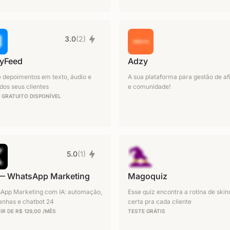
3.0
(2)
yFeed
Adzy
e depoimentos em texto, áudio e
A sua plataforma para gestão de afi
dos seus clientes
e comunidade!
 GRATUITO DISPONÍVEL
5.0
(1)
— WhatsApp Marketing
Magoquiz
App Marketing com IA: automação,
Esse quiz encontra a rotina de ski
nhas e chatbot 24
certa pra cada cliente
IR DE R$ 129,00 /MÊS
TESTE GRÁTIS