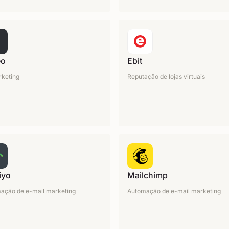
eo
Ebit
keting
Reputação de lojas virtuais
iyo
Mailchimp
ação de e-mail marketing
Automação de e-mail marketing