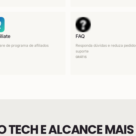
liate
FAQ
are de programa de afiliados
Responda dúvidas e reduza pedido
suporte
GRÁTIS
 TECH E ALCANCE MAIS D