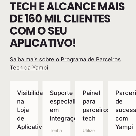
TECH E ALCANCE MAIS
DE 160 MIL CLIENTES
COM O SEU
APLICATIVO!
Saiba mais sobre o Programa de Parceiros
Tech da Yampi
Visibilidade
Suporte
Painel
Parcer
na
especializado
para
de
Loja
em
parceiros
suces
de
integrações
tech
com
Aplicativos
Yampi
Tenha
Utilize